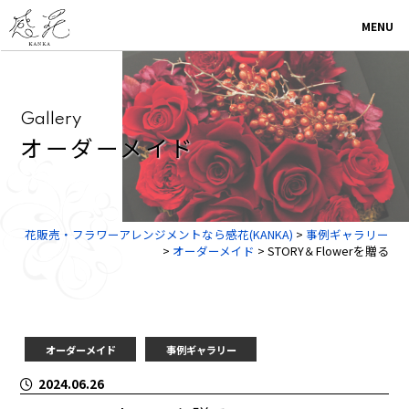
MENU
G
a
l
l
e
r
y
オ
ー
ダ
ー
メ
イ
ド
花販売・フラワーアレンジメントなら感花(KANKA)
>
事例ギャラリー
>
オーダーメイド
>
STORY＆Flowerを贈る
オーダーメイド
事例ギャラリー
2024.06.26