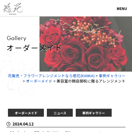
MENU
G
a
l
l
e
r
y
オ
ー
ダ
ー
メ
イ
ド
花販売・フラワーアレンジメントなら感花(KANKA)
>
事例ギャラリー
>
オーダーメイド
>
美容室の開店御祝に贈るアレンジメント
オーダーメイド
ニュース
事例ギャラリー
2024.04.12