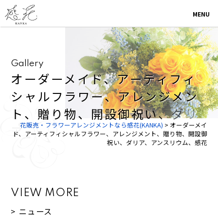
MENU
G
a
l
l
e
r
y
オ
ー
ダ
ー
メ
イ
ド
、
ア
ー
テ
ィ
フ
ィ
シ
ャ
ル
フ
ラ
ワ
ー
、
ア
レ
ン
ジ
メ
ン
ト
、
贈
り
物
、
開
設
御
祝
い
、
ダ
リ
花販売・フラワーアレンジメントなら感花(KANKA)
>
オーダーメイ
ア
、
ド、アーティフィシャルフラワー、アレンジメント、贈り物、開設御
祝い、ダリア、アンスリウム、感花
VIEW MORE
> ニュース